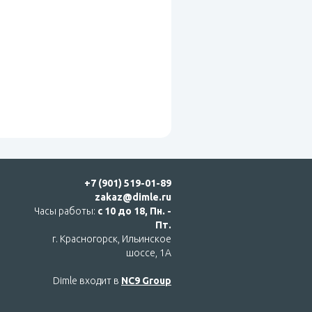
+7 (901) 519-01-89
zakaz@dimle.ru
Часы работы:
с 10 до 18, Пн. -
Пт.
г. Красногорск, Ильинское
шоссе, 1А
Dimle входит в
NC9 Group