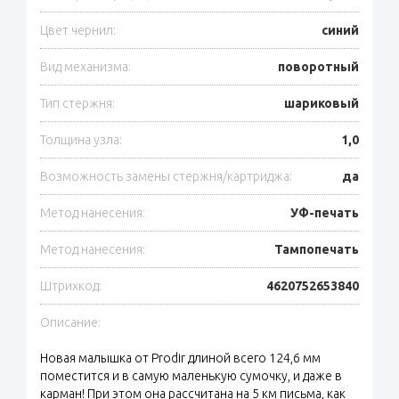
Цвет чернил:
синий
Вид механизма:
поворотный
Тип стержня:
шариковый
Толщина узла:
1,0
Возможность замены стержня/картриджа:
да
Метод нанесения:
УФ-печать
Метод нанесения:
Тампопечать
Штрихкод:
4620752653840
Описание:
Новая малышка от Prodir длиной всего 124,6 мм
поместится и в самую маленькую сумочку, и даже в
карман! При этом она рассчитана на 5 км письма, как