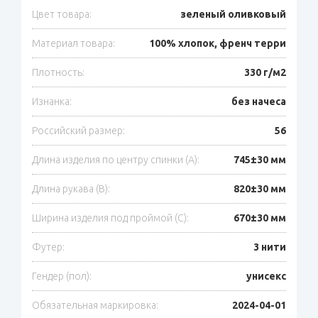
Цвет товара:
зеленый оливковый
Материал товара:
100% хлопок, френч терри
Плотность:
330 г/м2
Изнанка:
без начеса
Российский размер:
56
Длина изделия по центру спинки (A):
745±30 мм
Длина рукава (B):
820±30 мм
Ширина изделия под проймой (С):
670±30 мм
Футер:
3 нити
Гендер (пол):
унисекс
Обязательная маркировка:
2024-04-01