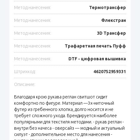
Метод нанесения:
Термотрансфер
Метод нанесения:
Флекстран
Метод нанесения:
3D Трансфер
Метод нанесения:
Трафаретная печать Пуфф
Метод нанесения:
DTF - цифровая вышивка
Штрихкод:
4620752959331
Описание:
Благодаря крою рукава реглан свитшот сидит
комфортно по фигуре. Материал —3х-ниточный
футер из гребенного хлопка, долго носится и не
требует сложного ухода. Брендируется наиболее
популярными для текстиля методами. - рукав реглан -
внутри без начеса - оверсайз — модный и актуальный
силуэт - дополнительное место для нанесения -