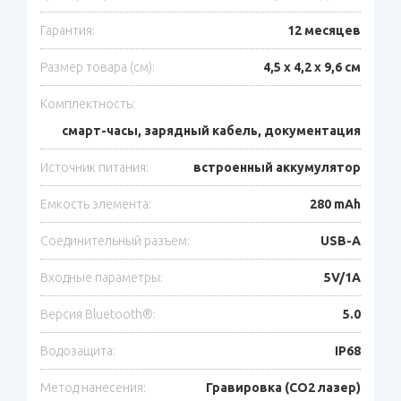
Гарантия:
12 месяцев
Размер товара (см):
4,5 x 4,2 x 9,6 см
Комплектность:
смарт-часы, зарядный кабель, документация
Источник питания:
встроенный аккумулятор
Емкость элемента:
280 mAh
Соединительный разъем:
USB-A
Входные параметры:
5V/1A
Версия Bluetooth®:
5.0
Водозащита:
IP68
Метод нанесения:
Гравировка (CO2 лазер)