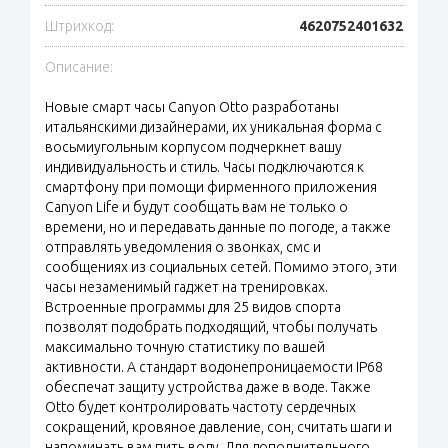
Штрихкод:
4620752401632
Описание:
Новые смарт часы Canyon Otto разработаны
итальянскими дизайнерами, их уникальная форма с
восьмиугольным корпусом подчеркнет вашу
индивидуальность и стиль. Часы подключаются к
смартфону при помощи фирменного приложения
Canyon Life и будут сообщать вам не только о
времени, но и передавать данные по погоде, а также
отправлять уведомления о звонках, смс и
сообщениях из социальных сетей. Помимо этого, эти
часы незаменимый гаджет на тренировках.
Встроенные программы для 25 видов спорта
позволят подобрать подходящий, чтобы получать
максимально точную статистику по вашей
активности. А стандарт водонепроницаемости IP68
обеспечат защиту устройства даже в воде. Также
Otto будет контролировать частоту сердечных
сокращений, кровяное давление, сон, считать шаги и
напоминать вам пить воду. Для дополнительного