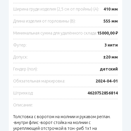
Ширина груди изделия (2,5 см от проймы) (A):
410 мм
Длина изделия от горловины (B):
555 мм
Минимальная сумма для удалённого склада:
15000,00 ₽
Футер:
3 нити
Допуск:
±20 мм
Гендер (пол):
детский
Обязательная маркировка:
2024-04-01
Штрихкод:
4620752856814
Описание:
Толстовка с воротом на молнии и рукавом реглан.
-внутри флис -ворот стойка на молнии с
укрепляющей отстрочкой в тон -риб 1х1 на