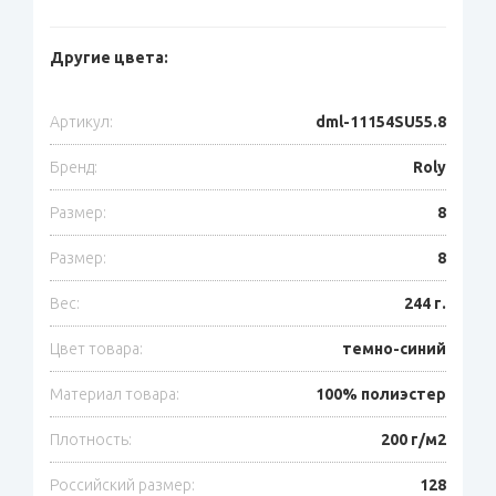
Другие цвета:
Артикул:
dml-11154SU55.8
Бренд:
Roly
Размер:
8
Размер:
8
Вес:
244 г.
Цвет товара:
темно-синий
Материал товара:
100% полиэстер
Плотность:
200 г/м2
Российский размер:
128