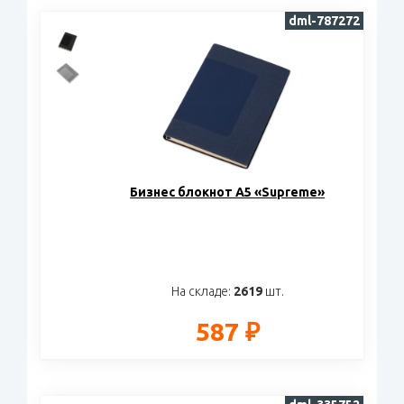
dml-787272
Бизнес блокнот А5 «Supreme»
На складе:
2619
шт.
587 ₽