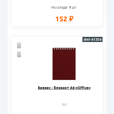
На складе:
1
шт.
152 ₽
dml-61356
Бизнес - блокнот А6 «Office»
A6