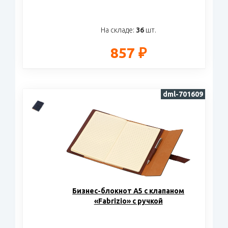
На складе:
36
шт.
857 ₽
dml-701609
Бизнес-блокнот А5 с клапаном
«Fabrizio» с ручкой