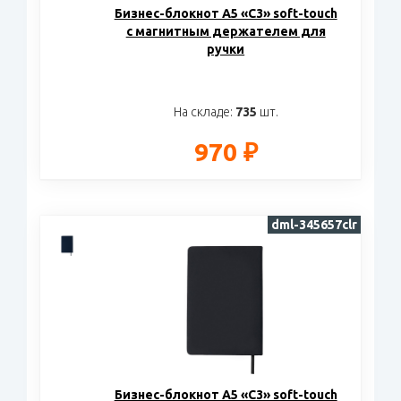
Бизнес-блокнот А5 «С3» soft-touch
с магнитным держателем для
ручки
На складе:
735
шт.
970 ₽
dml-345657clr
Бизнес-блокнот А5 «С3» soft-touch