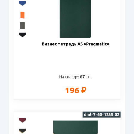
Бизнес тетрадь А5 «Pragmatic»
На складе:
87
шт.
196 ₽
dml-7-60-1255.02