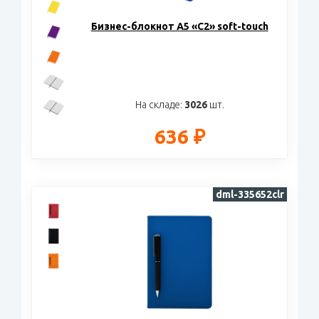
Бизнес-блокнот А5 «C2» soft-touch
На складе:
3026
шт.
636 ₽
dml-335652clr