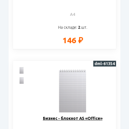
A4
На складе:
2
шт.
146 ₽
dml-61354
Бизнес - блокнот А5 «Office»