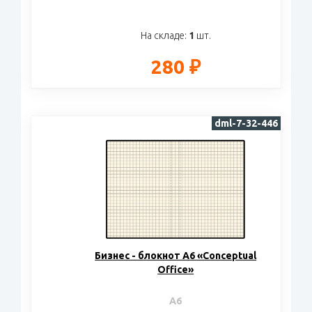
На складе:
1
шт.
280 ₽
dml-7-32-446
Бизнес - блокнот А6 «Conceptual
Office»
A6