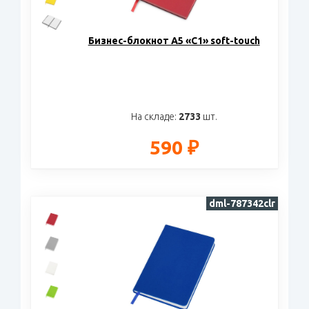
Бизнес-блокнот А5 «C1» soft-touch
На складе:
2733
шт.
590 ₽
dml-787342clr