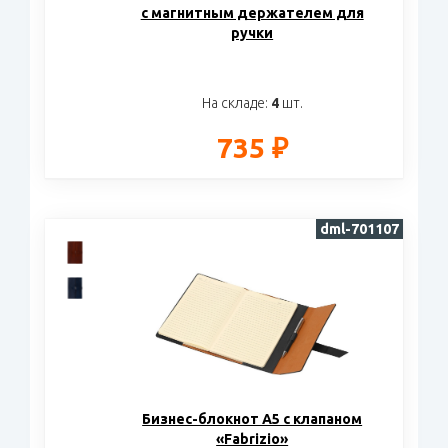
с магнитным держателем для
ручки
На складе:
4
шт.
735 ₽
dml-701107
Бизнес-блокнот А5 с клапаном
«Fabrizio»