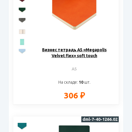
Бизнес тетрадь А5 «Megapolis
Velvet flex» soft touch
A5
На складе:
10
шт.
306 ₽
dml-7-40-1266.02