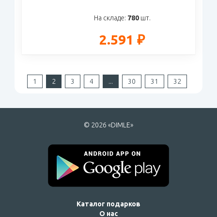
На складе:
780
шт.
2.591 ₽
1
2
3
4
...
30
31
32
© 2026 «DIMLE»
Каталог подарков
О нас