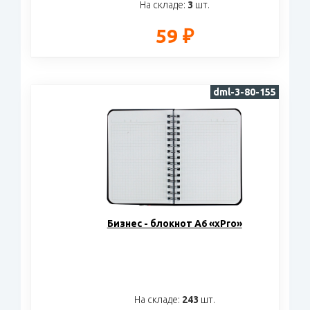
На складе:
3
шт.
59 ₽
dml-3-80-155
Бизнес - блокнот А6 «xPro»
На складе:
243
шт.