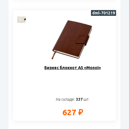
dml-701219
Бизнес блокнот А5 «Monoi»
На складе:
337
шт.
627 ₽