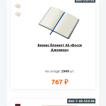
dml-335752
Бизнес блокнот А5 «Босси
Джуниор»
На складе:
2949
шт.
767 ₽
dml-7-60-550.06