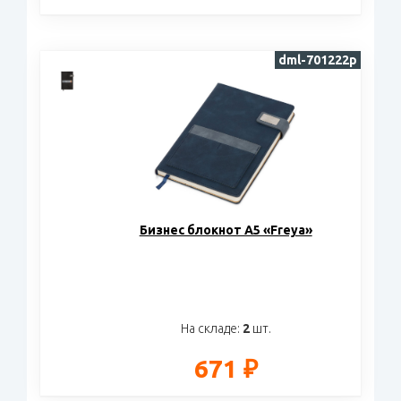
dml-701222p
Бизнес блокнот А5 «Freya»
На складе:
2
шт.
671 ₽