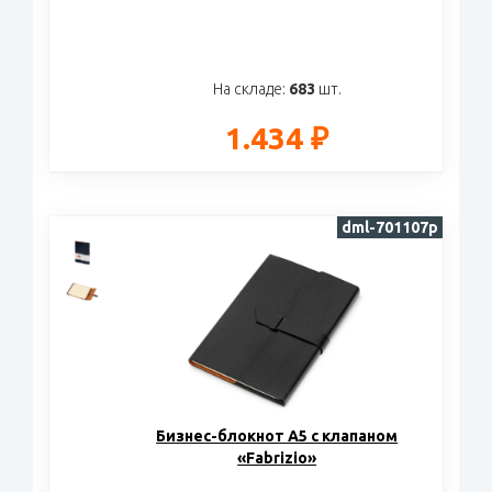
На складе:
683
шт.
1.434 ₽
dml-701107p
Бизнес-блокнот А5 с клапаном
«Fabrizio»