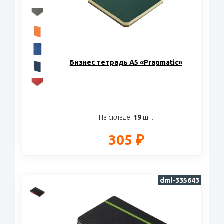
Бизнес тетрадь А5 «Pragmatic»
На складе:
19
шт.
305 ₽
dml-335643