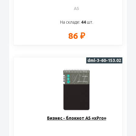
A5
На складе:
44
шт.
86 ₽
dml-3-60-153.02
Бизнес - блокнот А5 «xPro»