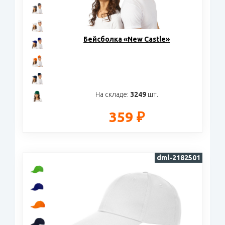
Бейсболка «New Castle»
На складе:
3249
шт.
359 ₽
dml-2182501