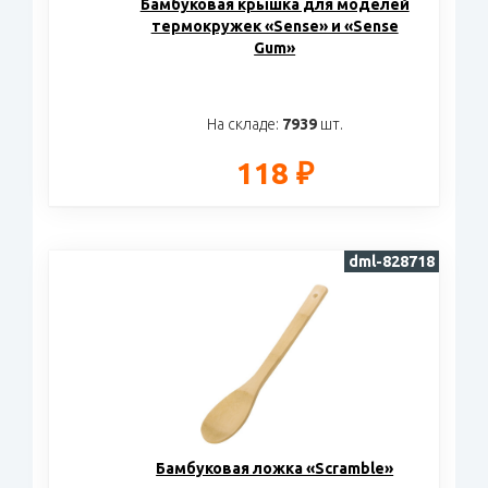
Бамбуковая крышка для моделей
термокружек «Sense» и «Sense
Gum»
На складе:
7939
шт.
118 ₽
dml-828718
Бамбуковая ложка «Scramble»