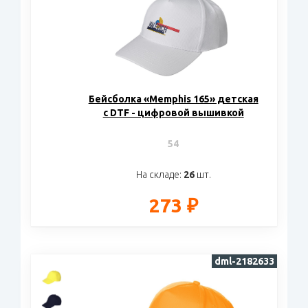
Бейсболка «Memphis 165» детская
с DTF - цифровой вышивкой
54
На складе:
26
шт.
273 ₽
dml-2182633