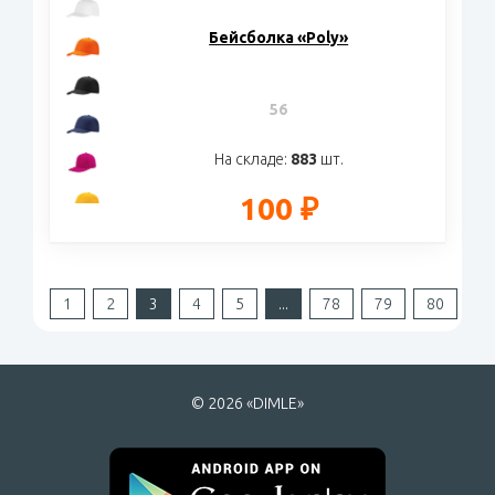
Бейсболка «Poly»
56
На складе:
883
шт.
100 ₽
1
2
3
4
5
...
78
79
80
© 2026 «DIMLE»