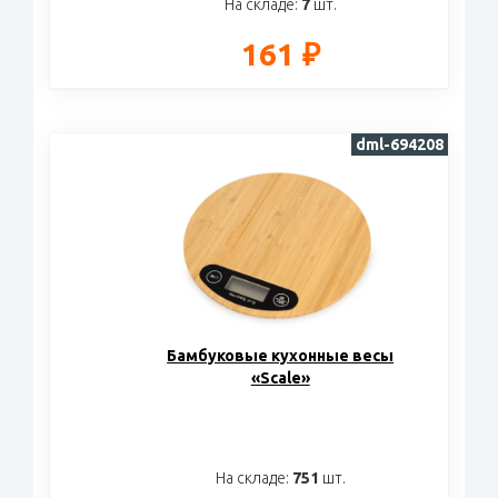
На складе:
7
шт.
161 ₽
dml-694208
Бамбуковые кухонные весы
«Scale»
На складе:
751
шт.