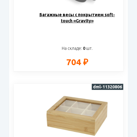
Багажные весы с покрытием soft-
touch «Gravity»
На складе:
0
шт.
704 ₽
dml-11320806