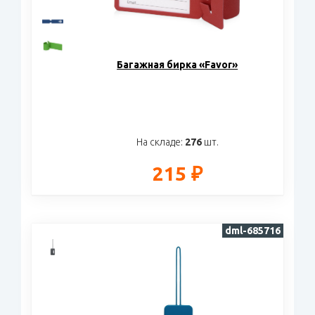
Багажная бирка «Favor»
На складе:
276
шт.
215 ₽
dml-685716