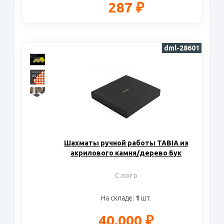
287 ₽
dml-28601
Шахматы ручной работы TABIA из
акрилового камня/дерево Бук
С лого
На складе:
1
шт.
40.000 ₽