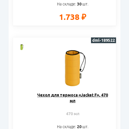
На складе:
30
шт.
1.738 ₽
dml-189522
Чехол для термоса «Jacket F», 470
мл
470 мл
На складе:
20
шт.